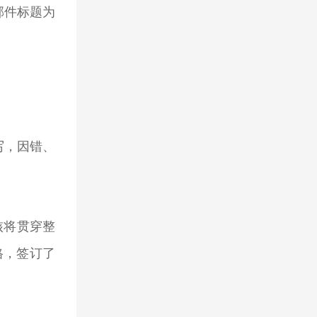
(邮件标题为
写，因错、
核将贯穿整
格，签订了