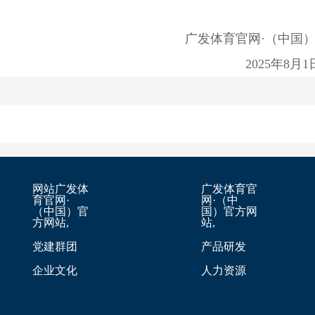
广发体育官网·（中国）
2025年8月1
网站广发体
广发体育官
育官网·
网·（中
（中国）官
国）官方网
方网站,
站,
党建群团
产品研发
企业文化
人力资源